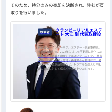
そのため、持分のみの売却を決断され、弊社が買
取りを行いました。
クランピーリアルエステ
執筆者
ート 大江 剛 代表取締役
株式会社クランピーリアルエステート代表取締役。
宅地建物取引士。2022年には共有不動産に特化した
書籍「共有名義不動産」を著述いたしました。 共有
名義不動産・底地・借地・再建築不可物件ほか、老
朽化物件・低収益物件など、トラブルを抱えた不動
産の売却に対して幅広くサポートいたします。