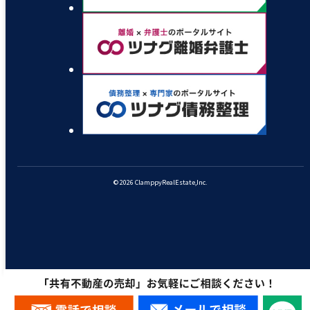
© 2026 ClamppyRealEstate,Inc.