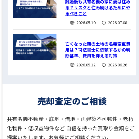
離婚後も共有名義の家に妻は住め
る？リスクと住み続けるためにや
るべきこと
2026.05.10
2026.07.08
亡くなった親の土地の名義変更費
用は？司法書士に依頼するかの判
断基準、費用を抑える対策
2026.05.12
2026.06.26
共有名義不動産・底地・借地・再建築不可物件・老朽
化物件・低収益物件など
自信を持った買取り金額をご
提案いたします。お気軽にご相談ください。