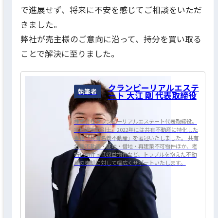
で進展せず、将来に不安を感じてご相談をいただ
きました。
弊社が売主様のご意向に沿って、持分を買い取る
ことで解決に至りました。
クランピーリアルエステ
執筆者
ート 大江 剛 代表取締役
株式会社クランピーリアルエステート代表取締役。
宅地建物取引士。2022年には共有不動産に特化した
書籍「共有名義不動産」を著述いたしました。 共有
名義不動産・底地・借地・再建築不可物件ほか、老
朽化物件・低収益物件など、トラブルを抱えた不動
産の売却に対して幅広くサポートいたします。