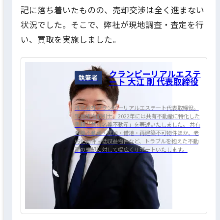
記に落ち着いたものの、売却交渉は全く進まない
状況でした。そこで、弊社が現地調査・査定を行
い、買取を実施しました。
クランピーリアルエステ
執筆者
ート 大江 剛 代表取締役
株式会社クランピーリアルエステート代表取締役。
宅地建物取引士。2022年には共有不動産に特化した
書籍「共有名義不動産」を著述いたしました。 共有
名義不動産・底地・借地・再建築不可物件ほか、老
朽化物件・低収益物件など、トラブルを抱えた不動
産の売却に対して幅広くサポートいたします。