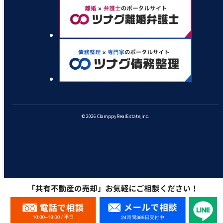
© 2026 ClamppyRealEstate,Inc.