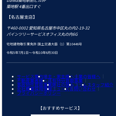
築地駅 4番出口すぐ
【名古屋支店】
〒460-0002 愛知県名古屋市中区丸の内2-19-32
パインツリーサービスオフィス丸の内6G
宅地建物取引業免許 国土交通大臣（1）第10446号
令和5年7月1日～令和10年6月30日
サービス案内
地主・家主様へ
士業の皆様へ
不動産業者様へ
共有持分買取事業
事故物件買取事業
弊社の強み
コラム
スタッフ紹介
会社概要
採用情報
ニュース
お問い合わせ
プライバシーポリシー
【おすすめサービス】