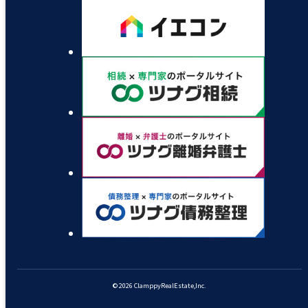
© 2026 ClamppyRealEstate,Inc.