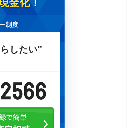
現金化
！
ナー制度
らしたい"