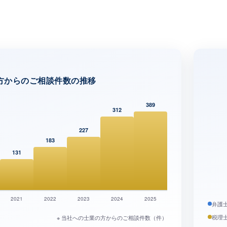
方からのご相談件数の推移
389
312
227
183
131
2021
2022
2023
2024
2025
弁護
税理
※ 当社への士業の方からのご相談件数（件）