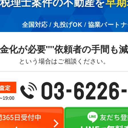
税理士案件の不動産を
早期
全国対応 / 丸投げOK / 協業パート
金化が必要"
"依頼者の手間も減
という場合はご相談ください。