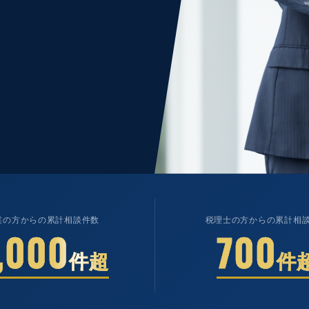
業の方からの
累計相談件数
税理士の方からの
累計相
,000
700
件超
件