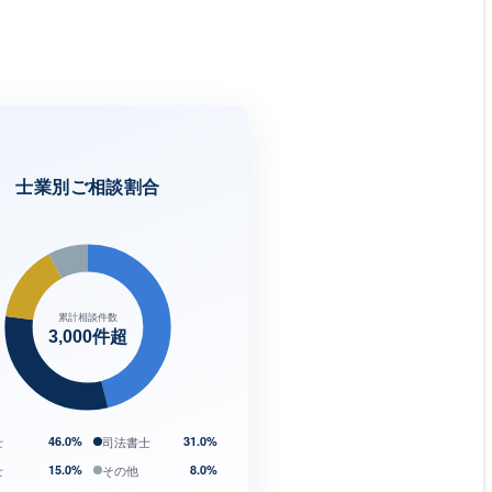
士業別ご相談割合
累計相談件数
3,000件超
士
46.0%
司法書士
31.0%
士
15.0%
その他
8.0%