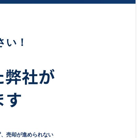
さい！
た弊社が
ます
ず、売却が進められない