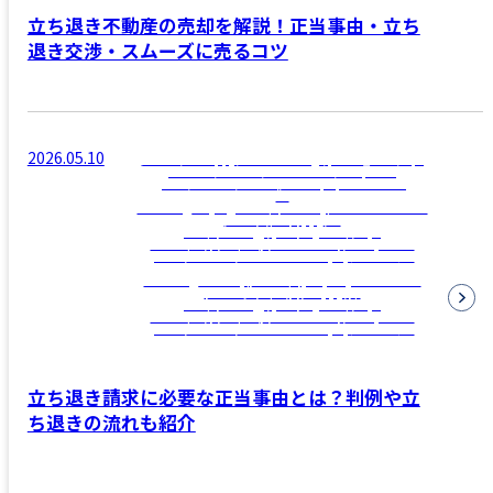
立ち退き不動産の売却を解説！正当事由・立ち
退き交渉・スムーズに売るコツ
2026.05.10
/home/clamppy/c-realestate.jp/public_html/wp-
content/themes/c-realestate/template-
parts/archive/archive-news.php on line
12
">
Warning
: Trying to access array offset on false in
/home/clamppy/c-
realestate.jp/public_html/wp-
content/themes/c-realestate/template-
parts/archive/archive-news.php
on line
12
Warning
: Attempt to read property "name" on
null in
/home/clamppy/c-
realestate.jp/public_html/wp-
content/themes/c-realestate/template-
parts/archive/archive-news.php
on line
12
立ち退き請求に必要な正当事由とは？判例や立
ち退きの流れも紹介