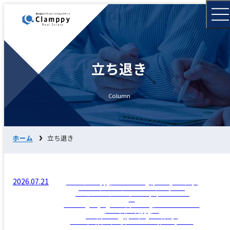
立ち退き
Column
ホーム
立ち退き
2026.07.21
/home/clamppy/c-realestate.jp/public_html/wp-
content/themes/c-realestate/template-
parts/archive/archive-news.php on line
12
">
Warning
: Trying to access array offset on false in
/home/clamppy/c-
realestate.jp/public_html/wp-
content/themes/c-realestate/template-
parts/archive/archive-news.php
on line
12