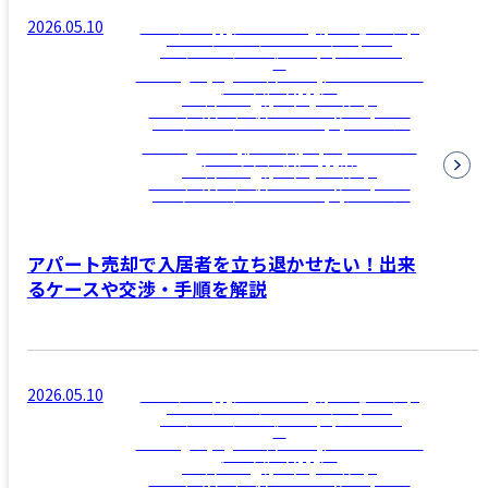
2026.05.10
/home/clamppy/c-realestate.jp/public_html/wp-
content/themes/c-realestate/template-
parts/archive/archive-news.php on line
12
">
Warning
: Trying to access array offset on false in
/home/clamppy/c-
realestate.jp/public_html/wp-
content/themes/c-realestate/template-
parts/archive/archive-news.php
on line
12
Warning
: Attempt to read property "name" on
null in
/home/clamppy/c-
realestate.jp/public_html/wp-
content/themes/c-realestate/template-
parts/archive/archive-news.php
on line
12
アパート売却で入居者を立ち退かせたい！出来
るケースや交渉・手順を解説
2026.05.10
/home/clamppy/c-realestate.jp/public_html/wp-
content/themes/c-realestate/template-
parts/archive/archive-news.php on line
12
">
Warning
: Trying to access array offset on false in
/home/clamppy/c-
realestate.jp/public_html/wp-
content/themes/c-realestate/template-