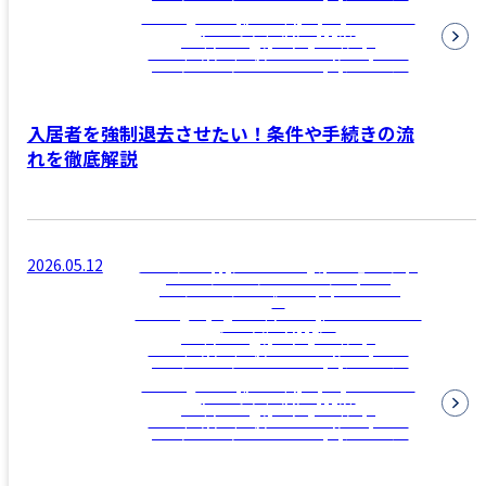
Warning
: Attempt to read property "name" on
null in
/home/clamppy/c-
realestate.jp/public_html/wp-
content/themes/c-realestate/template-
parts/archive/archive-news.php
on line
12
入居者を強制退去させたい！条件や手続きの流
れを徹底解説
2026.05.12
/home/clamppy/c-realestate.jp/public_html/wp-
content/themes/c-realestate/template-
parts/archive/archive-news.php on line
12
">
Warning
: Trying to access array offset on false in
/home/clamppy/c-
realestate.jp/public_html/wp-
content/themes/c-realestate/template-
parts/archive/archive-news.php
on line
12
Warning
: Attempt to read property "name" on
null in
/home/clamppy/c-
realestate.jp/public_html/wp-
content/themes/c-realestate/template-
parts/archive/archive-news.php
on line
12