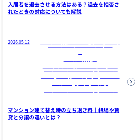
入居者を退去させる方法はある？退去を拒否さ
れたときの対応についても解説
2026.05.12
/home/clamppy/c-realestate.jp/public_html/wp-
content/themes/c-realestate/template-
parts/archive/archive-news.php on line
12
">
Warning
: Trying to access array offset on false in
/home/clamppy/c-
realestate.jp/public_html/wp-
content/themes/c-realestate/template-
parts/archive/archive-news.php
on line
12
Warning
: Attempt to read property "name" on
null in
/home/clamppy/c-
realestate.jp/public_html/wp-
content/themes/c-realestate/template-
parts/archive/archive-news.php
on line
12
マンション建て替え時の立ち退き料｜相場や賃
貸と分譲の違いとは？