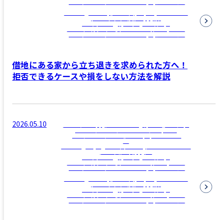
parts/archive/archive-news.php
on line
12
Warning
: Attempt to read property "name" on
null in
/home/clamppy/c-
realestate.jp/public_html/wp-
content/themes/c-realestate/template-
parts/archive/archive-news.php
on line
12
借地にある家から立ち退きを求められた方へ！
拒否できるケースや損をしない方法を解説
2026.05.10
/home/clamppy/c-realestate.jp/public_html/wp-
content/themes/c-realestate/template-
parts/archive/archive-news.php on line
12
">
Warning
: Trying to access array offset on false in
/home/clamppy/c-
realestate.jp/public_html/wp-
content/themes/c-realestate/template-
parts/archive/archive-news.php
on line
12
Warning
: Attempt to read property "name" on
null in
/home/clamppy/c-
realestate.jp/public_html/wp-
content/themes/c-realestate/template-
parts/archive/archive-news.php
on line
12