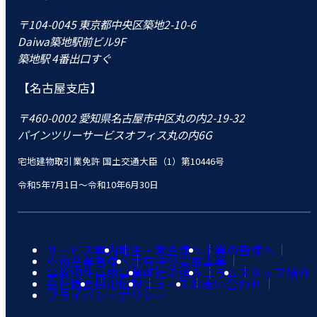
〒104-0045 東京都中央区築地2-10-6
Daiwa築地駅前ビル9F
築地駅 4番出口すぐ
【名古屋支店】
〒460-0002 愛知県名古屋市中区丸の内2-19-32
パインツリーサービスオフィス丸の内6G
宅地建物取引業免許 国土交通大臣（1）第10446号
令和5年7月1日～令和10年6月30日
サービス案内
地主・家主様へ
士業の皆様へ
不動産業者様へ
共有持分買取事業
事故物件買取事業
弊社の強み
コラム
スタッフ紹介
会社概要
採用情報
ニュース
お問い合わせ
プライバシーポリシー