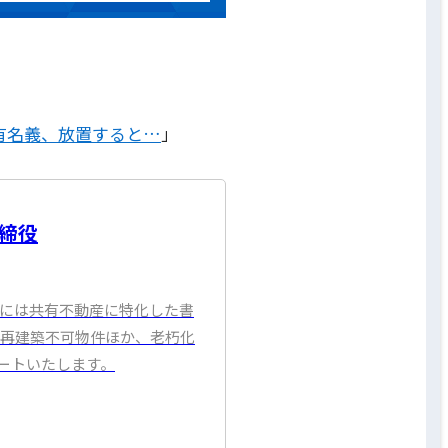
有名義、放置すると…
」
取締役
年には共有不動産に特化した書
・再建築不可物件ほか、老朽化
ートいたします。