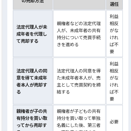
の売却方法
選任
利益
親権者などの法定代理
相反
法定代理人が未
人が、未成年者の共有
がな
成年者を代理し
持分について売買手続
けれ
て売却する
きを進める
ば不
要
利益
法定代理人の同
法定代理人の同意を得
相反
意を得て未成年
た未成年者本人が、売
がな
者本人が売却す
主として売買契約を締
けれ
る
結する
ば不
要
親権者が子の共
親権者が子どもの共有
有持分を買い取
持分を買い取って単独
必要
ってから売却す
名義にした後、第三者