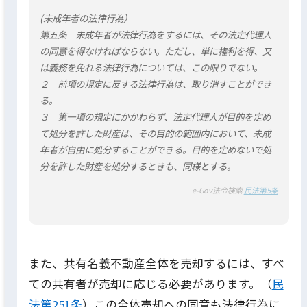
(未成年者の法律行為）
第五条 未成年者が法律行為をするには、その法定代理人
の同意を得なければならない。ただし、単に権利を得、又
は義務を免れる法律行為については、この限りでない。
２ 前項の規定に反する法律行為は、取り消すことができ
る。
３ 第一項の規定にかかわらず、法定代理人が目的を定め
て処分を許した財産は、その目的の範囲内において、未成
年者が自由に処分することができる。目的を定めないで処
分を許した財産を処分するときも、同様とする。
e-Gov法令検索
民法第5条
また、共有名義不動産全体を売却するには、すべ
ての共有者が売却に応じる必要があります。（
民
法第251条
）この全体売却への同意も法律行為に