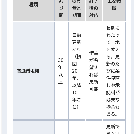
約
の有
終了
主な特
種類
期
無と
後の
徴
間
期間
対応
長期に
自動
わたっ
更新
て土地
あり
を使え
借主
（初
る。更
30
が希
回
新のた
年
望す
普通借地権
20
びに条
以
れば
年、
件見直
上
更新
以降
しや承
可能
10
諾料が
年ご
必要な
と）
場合も
ある。
更新で
きない