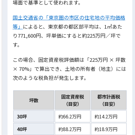
場面で基準として使われます。
国土交通省の「東京圏の市区の住宅地の平均価格
等」
によると、東京都の都区部平均は、1㎡あた
り771,600円、坪単価にすると約225万円／坪で
す。
この場合、固定資産税評価額は「225万円 × 坪数
× 70%」で算出でき、土地の所有者（地主）には
次のような税負担が発生します。
固定資産税
都市計画税
坪数
（目安）
（目安）
30坪
約66.2万円
約14.2万円
40坪
約88.2万円
約18.9万円