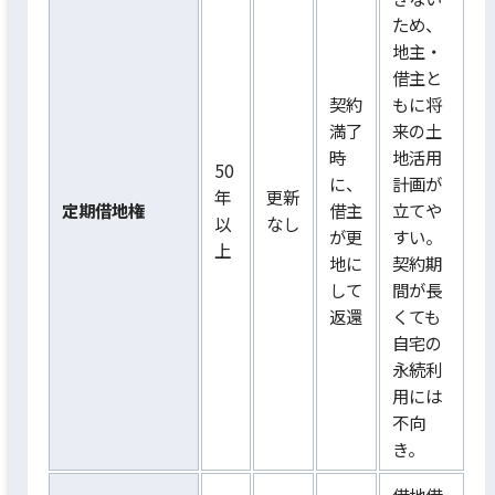
ため、
地主・
借主と
契約
もに将
満了
来の土
時
地活用
50
に、
計画が
年
更新
定期借地権
借主
立てや
以
なし
が更
すい。
上
地に
契約期
して
間が長
返還
くても
自宅の
永続利
用には
不向
き。