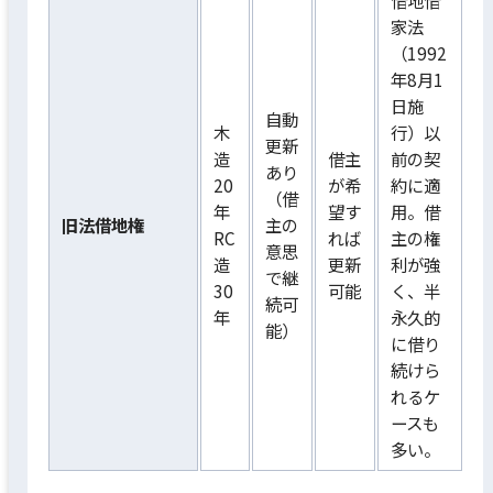
借地借
家法
（1992
年8月1
日施
自動
木
行）以
更新
造
借主
前の契
あり
20
が希
約に適
（借
年
望す
用。借
旧法借地権
主の
RC
れば
主の権
意思
造
更新
利が強
で継
30
可能
く、半
続可
年
永久的
能）
に借り
続けら
れるケ
ースも
多い。