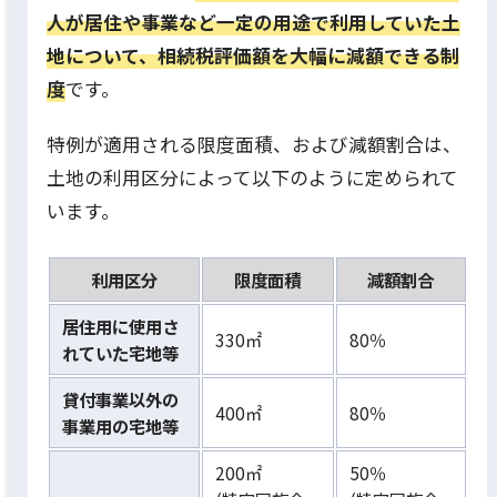
人が居住や事業など一定の用途で利用していた土
地について、相続税評価額を大幅に減額できる制
度
です。
特例が適用される限度面積、および減額割合は、
土地の利用区分によって以下のように定められて
います。
利用区分
限度面積
減額割合
居住用に使用さ
330㎡
80％
れていた宅地等
貸付事業以外の
400㎡
80％
事業用の宅地等
200㎡
50％