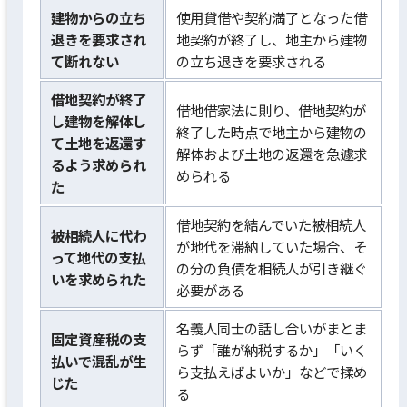
建物からの立ち
使用貸借や契約満了となった借
退きを要求され
地契約が終了し、地主から建物
て断れない
の立ち退きを要求される
借地契約が終了
借地借家法に則り、借地契約が
し建物を解体し
終了した時点で地主から建物の
て土地を返還す
解体および土地の返還を急遽求
るよう求められ
められる
た
借地契約を結んでいた被相続人
被相続人に代わ
が地代を滞納していた場合、そ
って地代の支払
の分の負債を相続人が引き継ぐ
いを求められた
必要がある
名義人同士の話し合いがまとま
固定資産税の支
らず「誰が納税するか」「いく
払いで混乱が生
ら支払えばよいか」などで揉め
じた
る