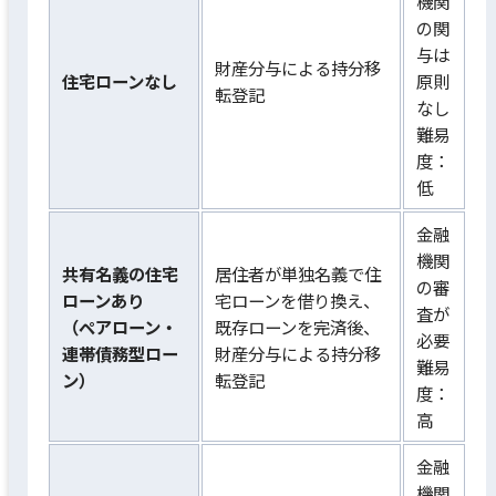
機関
の関
与は
財産分与による持分移
住宅ローンなし
原則
転登記
なし
難易
度：
低
金融
機関
共有名義の住宅
居住者が単独名義で住
の審
ローンあり
宅ローンを借り換え、
査が
（ペアローン・
既存ローンを完済後、
必要
連帯債務型ロー
財産分与による持分移
難易
ン）
転登記
度：
高
金融
機関