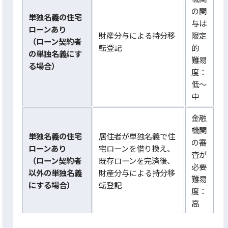
の関
単独名義の住宅
与は
ローンあり
財産分与による持分移
限定
（ローン契約者
転登記
的
の単独名義にす
難易
る場合）
度：
低〜
中
金融
機関
単独名義の住宅
居住者が単独名義で住
の審
ローンあり
宅ローンを借り換え、
査が
（ローン契約者
既存ローンを完済後、
必要
以外の単独名義
財産分与による持分移
難易
にする場合）
転登記
度：
高