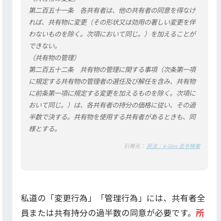
第二百五十一条 各共有者は、他の共有者の同意を得なけ
れば、共有物に変更（その形状又は効用の著しい変更を伴
わないものを除く。次項において同じ。）を加えることが
できない。
（共有物の管理）
第二百五十二条 共有物の管理に関する事項（次条第一項
に規定する共有物の管理者の選任及び解任を含み、共有物
に前条第一項に規定する変更を加えるものを除く。次項に
おいて同じ。）は、各共有者の持分の価格に従い、その過
半数で決する。共有物を使用する共有者があるときも、同
様とする。
引用元：
民法｜e-Gov 法令検索
私道の「変更行為」「管理行為」には、共有者全
員または共有持分の過半数の同意が必要です。
所