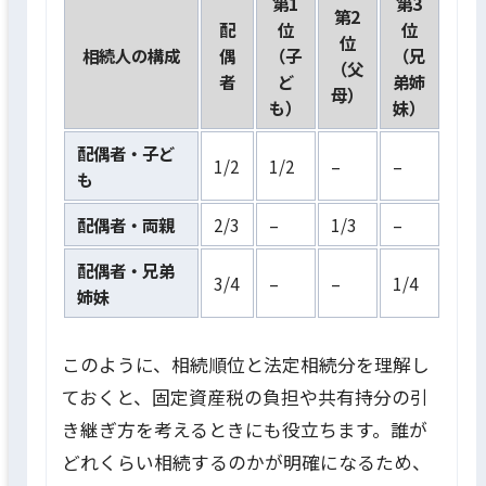
第1
第3
第2
配
位
位
位
相続人の構成
偶
（子
（兄
（父
者
ど
弟姉
母）
も）
妹）
配偶者・子ど
1/2
1/2
–
–
も
配偶者・両親
2/3
–
1/3
–
配偶者・兄弟
3/4
–
–
1/4
姉妹
このように、相続順位と法定相続分を理解し
ておくと、固定資産税の負担や共有持分の引
き継ぎ方を考えるときにも役立ちます。誰が
どれくらい相続するのかが明確になるため、