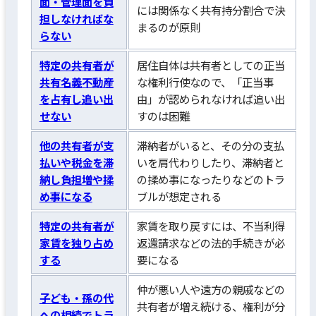
面・管理面を負
には関係なく共有持分割合で決
担しなければな
まるのが原則
らない
特定の共有者が
居住自体は共有者としての正当
共有名義不動産
な権利行使なので、「正当事
を占有し追い出
由」が認められなければ追い出
せない
すのは困難
他の共有者が支
滞納者がいると、その分の支払
払いや税金を滞
いを肩代わりしたり、滞納者と
納し負担増や揉
の揉め事になったりなどのトラ
め事になる
ブルが想定される
特定の共有者が
家賃を取り戻すには、不当利得
家賃を独り占め
返還請求などの法的手続きが必
する
要になる
仲が悪い人や遠方の親戚などの
子ども・孫の代
共有者が増え続ける、権利が分
への相続でトラ