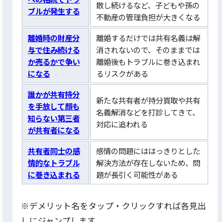
散し続けるなど、子どもや孫の
ブルが発生する
不動産の管理負担が大きくなる
離婚時の財産分
離婚するだけでは共有名義は解
与で住み続ける
消されないので、そのままでは
か売るかで争い
離婚後もトラブルに巻き込まれ
になる
るリスクがある
誰かが共有持分
新たな共有者が持分買取や共有
を手放して顔も
名義解消などを打診してきて、
知らない第三者
対応に追われる
が共有者になる
共有者同士の感
感情の問題にははっきりとした
情的なトラブル
解決方法が存在しないため、問
に巻き込まれる
題が長引く可能性がある
※デメリット名をタップ・クリックすれば各見出
しにジャンプします。